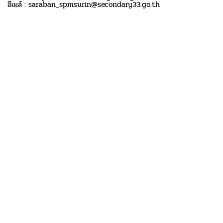
อีเมล์ : saraban_spmsurin@secondary33.go.th