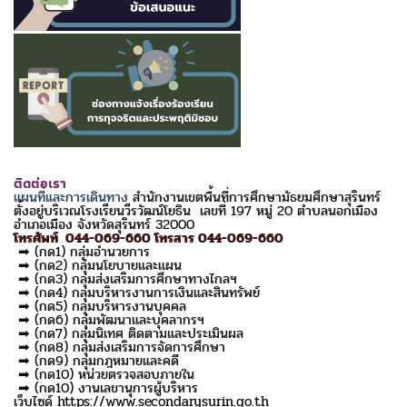
ติดต่อเรา
แผนที่และการเดินทาง
สำนักงานเขตพื้นที่การศึกษามัธยมศึกษาสุรินทร์
ตั้งอยู่บริเวณโรงเรียนวีรวัฒน์โยธิน เลขที่ 197 หมู่ 20 ตำบลนอกเมือง
อำเภอเมือง จังหวัดสุรินทร์ 32000
โทรศัพท์ 044-069-660 โทรสาร 044-069-660
➡ (กด1) กลุ่มอำนวยการ
➡ (กด2) กลุ่มนโยบายและแผน
➡ (กด3) กลุ่มส่งเสริมการศึกษาทางไกลฯ
➡ (กด4) กลุ่มบริหารงานการเงินและสินทรัพย์
➡ (กด5) กลุ่มบริหารงานบุคคล
➡ (กด6) กลุ่มพัฒนาและบุคลากรฯ
➡ (กด7) กลุ่มนิเทศ ติดตามและประเมินผล
➡ (กด8) กลุ่มส่งเสริมการจัดการศึกษา
➡ (กด9) กลุ่มกฎหมายและคดี
➡ (กด10) หน่วยตรวจสอบภายใน
➡ (กด10) งานเลขานุการผู้บริหาร
เว็บไซด์ https://www.secondarysurin.go.th