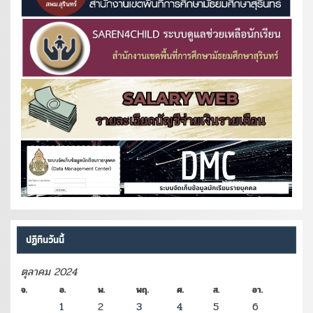
ปฏิทินวันนี้
ตุลาคม 2024
จ.
อ.
พ.
พฤ.
ศ.
ส.
อา.
1
2
3
4
5
6