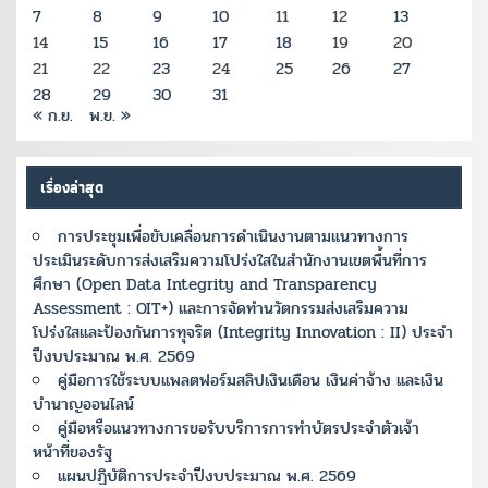
7
8
9
10
11
12
13
14
15
16
17
18
19
20
21
22
23
24
25
26
27
28
29
30
31
« ก.ย.
พ.ย. »
เรื่องล่าสุด
การประชุมเพื่อขับเคลื่อนการดำเนินงานตามแนวทางการ
ประเมินระดับการส่งเสริมความโปร่งใสในสำนักงานเขตพื้นที่การ
ศึกษา (Open Data Integrity and Transparency
Assessment : OIT+) และการจัดทำนวัตกรรมส่งเสริมความ
โปร่งใสและป้องกันการทุจริต (Integrity Innovation : II) ประจำ
ปีงบประมาณ พ.ศ. 2569
คู่มือการใช้ระบบแพลตฟอร์มสลิปเงินเดือน เงินค่าจ้าง และเงิน
บำนาญออนไลน์
คู่มือหรือแนวทางการขอรับบริการการทำบัตรประจำตัวเจ้า
หน้าที่ของรัฐ
แผนปฏิบัติการประจำปีงบประมาณ พ.ศ. 2569