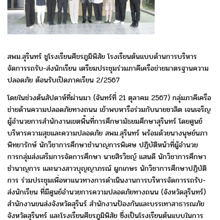
สพม.สุรินทร์ ชูโรงเรียนศีขรภูมิพิสัย โรงเรียนต้นแบบด้านการบริหาร
จัดการรถรับ-ส่งนักเรียน เตรียมประชุมร่วมภาคีเครือข่ายมาตรฐานความ
ปลอดภัย ต้อนรับเปิดภาคเรียน 2/2567
โดยในช่วงต้นสัปดาห์ที่ผ่านมา (จันทร์ที่ 21 ตุลาคม 2567)
กลุ่มภาคีเครือ
ข่ายด้านความปลอดภัยทางถนน เข้าพบหารือ
ร่วมกับนายชวลิต เจนเจริญ
ผู้อำนวยการสำนักงานเขตพื้นที่
การศึกษามัธยมศึกษาสุรินทร์ โดยศูนย์
บริหารความสุขและความปลอดภัย
สพม.สุรินทร์ พร้อมด้วยนางนุษย์นภา
พิทยารักษ์ นักวิชาการศึกษา
ชำนาญการพิเศษ ปฎิบัติหน้าที่ผู้อำนวย
การกลุ่มส่งเสริม
การจัดการศึกษา นายสิรวิชญ์ แสนดี นักวิชาการศึกษา
ชำนาญการ และ
นางสาวบุญญาภรณ์ ผูกเกษร นักวิชาการศึกษาปฏิบัติ
การ
ร่วมประชุมเพื่อหาแนวทาง
การดำเนินงานการบริหารจัดการรถรับ-
ส่งนักเรียน ที่มีศูนย์อำนวยการ
ความปลอดภัยทางถนน (จังหวัดสุรินทร์)
สำนักงานขนส่งจังหวัดสุรินร์
สำนักงานป้องกันและบรรเทาสาธารณภัย
จังหวัดสุรินทร์ และ
โรงเรียนศีขรภูมิพิสัย ซึ่งเป็นโรงเรียนต้นแบบในการ