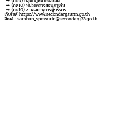
➡ (กด9) กลุ่มกฎหมายและคดี
➡ (กด10) หน่วยตรวจสอบภายใน
➡ (กด10) งานเลขานุการผู้บริหาร
เว็บไซด์ https://www.secondarysurin.go.th
อีเมล์ : saraban_spmsurin@secondary33.go.th