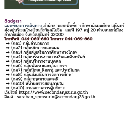
ติดต่อเรา
แผนที่และการเดินทาง
สำนักงานเขตพื้นที่การศึกษามัธยมศึกษาสุรินทร์
ตั้งอยู่บริเวณโรงเรียนวีรวัฒน์โยธิน เลขที่ 197 หมู่ 20 ตำบลนอกเมือง
อำเภอเมือง จังหวัดสุรินทร์ 32000
โทรศัพท์ 044-069-660 โทรสาร 044-069-660
➡ (กด1) กลุ่มอำนวยการ
➡ (กด2) กลุ่มนโยบายและแผน
➡ (กด3) กลุ่มส่งเสริมการศึกษาทางไกลฯ
➡ (กด4) กลุ่มบริหารงานการเงินและสินทรัพย์
➡ (กด5) กลุ่มบริหารงานบุคคล
➡ (กด6) กลุ่มพัฒนาและบุคลากรฯ
➡ (กด7) กลุ่มนิเทศ ติดตามและประเมินผล
➡ (กด8) กลุ่มส่งเสริมการจัดการศึกษา
➡ (กด9) กลุ่มกฎหมายและคดี
➡ (กด10) หน่วยตรวจสอบภายใน
➡ (กด10) งานเลขานุการผู้บริหาร
เว็บไซด์ https://www.secondarysurin.go.th
อีเมล์ : saraban_spmsurin@secondary33.go.th