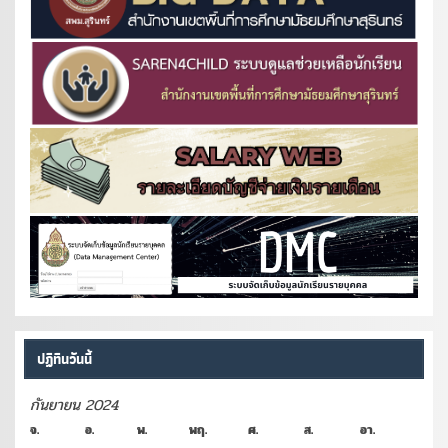
ปฏิทินวันนี้
กันยายน 2024
จ.
อ.
พ.
พฤ.
ศ.
ส.
อา.