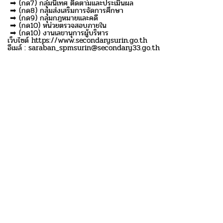
➡ (กด7) กลุ่มนิเทศ ติดตามและประเมินผล
➡ (กด8) กลุ่มส่งเสริมการจัดการศึกษา
➡ (กด9) กลุ่มกฎหมายและคดี
➡ (กด10) หน่วยตรวจสอบภายใน
➡ (กด10) งานเลขานุการผู้บริหาร
เว็บไซด์ https://www.secondarysurin.go.th
อีเมล์ : saraban_spmsurin@secondary33.go.th