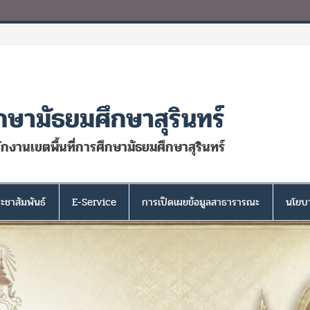
กษามัธยมศึกษาสุรินทร์
นักงานเขตพื้นที่การศึกษามัธยมศึกษาสุรินทร์
ะชาสัมพันธ์
E-Service
การเปิดเผยข้อมูลสาธารารณะ
นโยบา