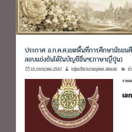
ประกาศ อ.ก.ค.ศ.เขตพื้นที่การศึกษามัธยมศึก
สอบแข่งขันได้ในบัญชีอื่นฯ(ภาษาญี่ปุ่น)
10 กรกฎาคม 2567
กลุ่มบริหารงานบุคคล สพม.สร
ข่
รายละ
เอ