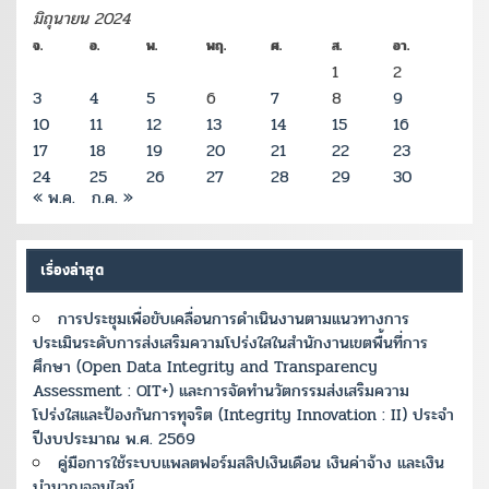
มิถุนายน 2024
จ.
อ.
พ.
พฤ.
ศ.
ส.
อา.
1
2
3
4
5
6
7
8
9
10
11
12
13
14
15
16
17
18
19
20
21
22
23
24
25
26
27
28
29
30
« พ.ค.
ก.ค. »
เรื่องล่าสุด
การประชุมเพื่อขับเคลื่อนการดำเนินงานตามแนวทางการ
ประเมินระดับการส่งเสริมความโปร่งใสในสำนักงานเขตพื้นที่การ
ศึกษา (Open Data Integrity and Transparency
Assessment : OIT+) และการจัดทำนวัตกรรมส่งเสริมความ
โปร่งใสและป้องกันการทุจริต (Integrity Innovation : II) ประจำ
ปีงบประมาณ พ.ศ. 2569
คู่มือการใช้ระบบแพลตฟอร์มสลิปเงินเดือน เงินค่าจ้าง และเงิน
บำนาญออนไลน์