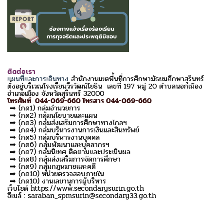
ติดต่อเรา
แผนที่และการเดินทาง
สำนักงานเขตพื้นที่การศึกษามัธยมศึกษาสุรินทร์
ตั้งอยู่บริเวณโรงเรียนวีรวัฒน์โยธิน เลขที่ 197 หมู่ 20 ตำบลนอกเมือง
อำเภอเมือง จังหวัดสุรินทร์ 32000
โทรศัพท์ 044-069-660 โทรสาร 044-069-660
➡ (กด1) กลุ่มอำนวยการ
➡ (กด2) กลุ่มนโยบายและแผน
➡ (กด3) กลุ่มส่งเสริมการศึกษาทางไกลฯ
➡ (กด4) กลุ่มบริหารงานการเงินและสินทรัพย์
➡ (กด5) กลุ่มบริหารงานบุคคล
➡ (กด6) กลุ่มพัฒนาและบุคลากรฯ
➡ (กด7) กลุ่มนิเทศ ติดตามและประเมินผล
➡ (กด8) กลุ่มส่งเสริมการจัดการศึกษา
➡ (กด9) กลุ่มกฎหมายและคดี
➡ (กด10) หน่วยตรวจสอบภายใน
➡ (กด10) งานเลขานุการผู้บริหาร
เว็บไซด์ https://www.secondarysurin.go.th
อีเมล์ : saraban_spmsurin@secondary33.go.th