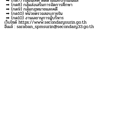
➡ (กด7) กลุ่มนิเทศ ติดตามและประเมินผล
➡ (กด8) กลุ่มส่งเสริมการจัดการศึกษา
➡ (กด9) กลุ่มกฎหมายและคดี
➡ (กด10) หน่วยตรวจสอบภายใน
➡ (กด10) งานเลขานุการผู้บริหาร
เว็บไซด์ https://www.secondarysurin.go.th
อีเมล์ : saraban_spmsurin@secondary33.go.th