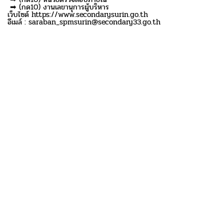
➡ (กด10) งานเลขานุการผู้บริหาร
เว็บไซด์ https://www.secondarysurin.go.th
อีเมล์ : saraban_spmsurin@secondary33.go.th