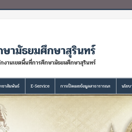
กษามัธยมศึกษาสุรินทร์
นักงานเขตพื้นที่การศึกษามัธยมศึกษาสุรินทร์
ะชาสัมพันธ์
E-Service
การเปิดเผยข้อมูลสาธารารณะ
นโยบา