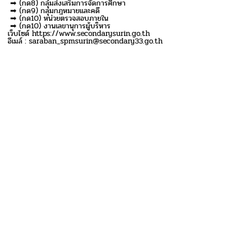
➡ (กด8) กลุ่มส่งเสริมการจัดการศึกษา
➡ (กด9) กลุ่มกฎหมายและคดี
➡ (กด10) หน่วยตรวจสอบภายใน
➡ (กด10) งานเลขานุการผู้บริหาร
เว็บไซด์ https://www.secondarysurin.go.th
อีเมล์ : saraban_spmsurin@secondary33.go.th