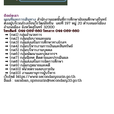
ติดต่อเรา
แผนที่และการเดินทาง
สำนักงานเขตพื้นที่การศึกษามัธยมศึกษาสุรินทร์
ตั้งอยู่บริเวณโรงเรียนวีรวัฒน์โยธิน เลขที่ 197 หมู่ 20 ตำบลนอกเมือง
อำเภอเมือง จังหวัดสุรินทร์ 32000
โทรศัพท์ 044-069-660 โทรสาร 044-069-660
➡ (กด1) กลุ่มอำนวยการ
➡ (กด2) กลุ่มนโยบายและแผน
➡ (กด3) กลุ่มส่งเสริมการศึกษาทางไกลฯ
➡ (กด4) กลุ่มบริหารงานการเงินและสินทรัพย์
➡ (กด5) กลุ่มบริหารงานบุคคล
➡ (กด6) กลุ่มพัฒนาและบุคลากรฯ
➡ (กด7) กลุ่มนิเทศ ติดตามและประเมินผล
➡ (กด8) กลุ่มส่งเสริมการจัดการศึกษา
➡ (กด9) กลุ่มกฎหมายและคดี
➡ (กด10) หน่วยตรวจสอบภายใน
➡ (กด10) งานเลขานุการผู้บริหาร
เว็บไซด์ https://www.secondarysurin.go.th
อีเมล์ : saraban_spmsurin@secondary33.go.th