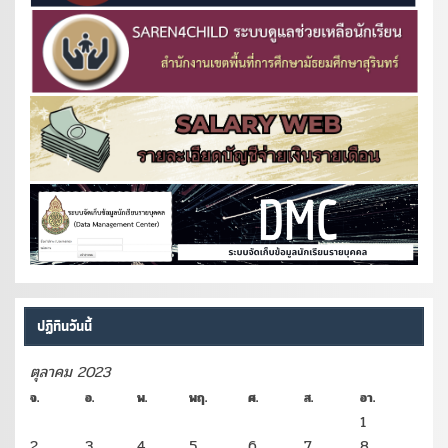
ปฏิทินวันนี้
ตุลาคม 2023
จ.
อ.
พ.
พฤ.
ศ.
ส.
อา.
1
2
3
4
5
6
7
8