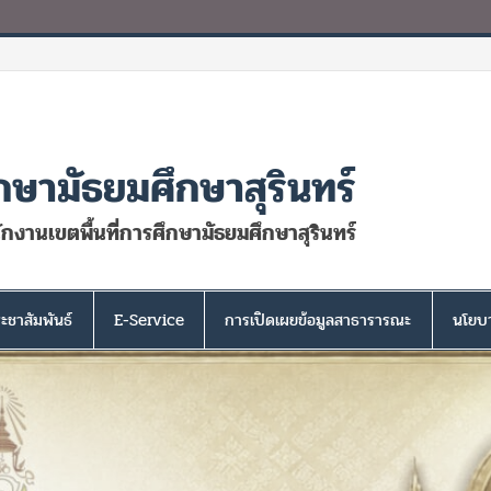
กษามัธยมศึกษาสุรินทร์
นักงานเขตพื้นที่การศึกษามัธยมศึกษาสุรินทร์
ะชาสัมพันธ์
E-Service
การเปิดเผยข้อมูลสาธารารณะ
นโยบา