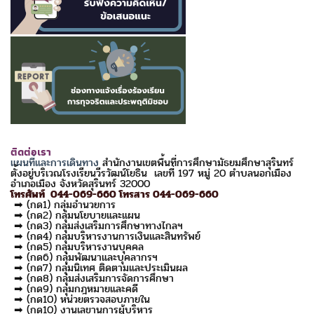
ติดต่อเรา
แผนที่และการเดินทาง
สำนักงานเขตพื้นที่การศึกษามัธยมศึกษาสุรินทร์
ตั้งอยู่บริเวณโรงเรียนวีรวัฒน์โยธิน เลขที่ 197 หมู่ 20 ตำบลนอกเมือง
อำเภอเมือง จังหวัดสุรินทร์ 32000
โทรศัพท์ 044-069-660 โทรสาร 044-069-660
➡ (กด1) กลุ่มอำนวยการ
➡ (กด2) กลุ่มนโยบายและแผน
➡ (กด3) กลุ่มส่งเสริมการศึกษาทางไกลฯ
➡ (กด4) กลุ่มบริหารงานการเงินและสินทรัพย์
➡ (กด5) กลุ่มบริหารงานบุคคล
➡ (กด6) กลุ่มพัฒนาและบุคลากรฯ
➡ (กด7) กลุ่มนิเทศ ติดตามและประเมินผล
➡ (กด8) กลุ่มส่งเสริมการจัดการศึกษา
➡ (กด9) กลุ่มกฎหมายและคดี
➡ (กด10) หน่วยตรวจสอบภายใน
➡ (กด10) งานเลขานุการผู้บริหาร