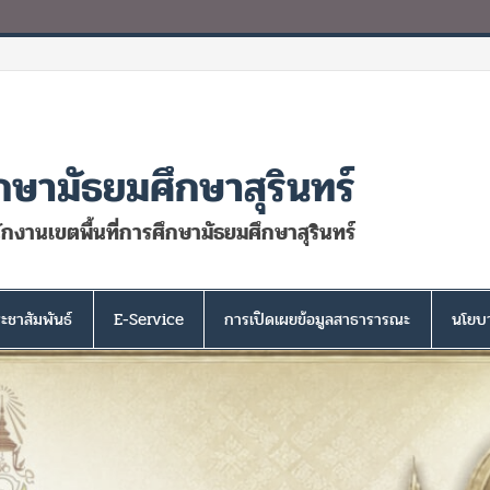
กษามัธยมศึกษาสุรินทร์
นักงานเขตพื้นที่การศึกษามัธยมศึกษาสุรินทร์
ะชาสัมพันธ์
E-Service
การเปิดเผยข้อมูลสาธารารณะ
นโยบา