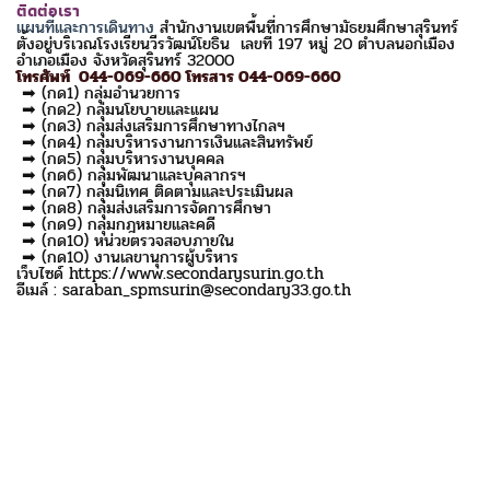
ติดต่อเรา
แผนที่และการเดินทาง
สำนักงานเขตพื้นที่การศึกษามัธยมศึกษาสุรินทร์
ตั้งอยู่บริเวณโรงเรียนวีรวัฒน์โยธิน เลขที่ 197 หมู่ 20 ตำบลนอกเมือง
อำเภอเมือง จังหวัดสุรินทร์ 32000
โทรศัพท์ 044-069-660 โทรสาร 044-069-660
➡ (กด1) กลุ่มอำนวยการ
➡ (กด2) กลุ่มนโยบายและแผน
➡ (กด3) กลุ่มส่งเสริมการศึกษาทางไกลฯ
➡ (กด4) กลุ่มบริหารงานการเงินและสินทรัพย์
➡ (กด5) กลุ่มบริหารงานบุคคล
➡ (กด6) กลุ่มพัฒนาและบุคลากรฯ
➡ (กด7) กลุ่มนิเทศ ติดตามและประเมินผล
➡ (กด8) กลุ่มส่งเสริมการจัดการศึกษา
➡ (กด9) กลุ่มกฎหมายและคดี
➡ (กด10) หน่วยตรวจสอบภายใน
➡ (กด10) งานเลขานุการผู้บริหาร
เว็บไซด์ https://www.secondarysurin.go.th
อีเมล์ : saraban_spmsurin@secondary33.go.th