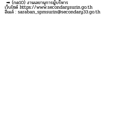
➡ (กด10) งานเลขานุการผู้บริหาร
เว็บไซด์ https://www.secondarysurin.go.th
อีเมล์ : saraban_spmsurin@secondary33.go.th