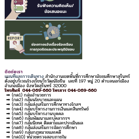
ติดต่อเรา
แผนที่และการเดินทาง
สำนักงานเขตพื้นที่การศึกษามัธยมศึกษาสุรินทร์
ตั้งอยู่บริเวณโรงเรียนวีรวัฒน์โยธิน เลขที่ 197 หมู่ 20 ตำบลนอกเมือง
อำเภอเมือง จังหวัดสุรินทร์ 32000
โทรศัพท์ 044-069-660 โทรสาร 044-069-660
➡ (กด1) กลุ่มอำนวยการ
➡ (กด2) กลุ่มนโยบายและแผน
➡ (กด3) กลุ่มส่งเสริมการศึกษาทางไกลฯ
➡ (กด4) กลุ่มบริหารงานการเงินและสินทรัพย์
➡ (กด5) กลุ่มบริหารงานบุคคล
➡ (กด6) กลุ่มพัฒนาและบุคลากรฯ
➡ (กด7) กลุ่มนิเทศ ติดตามและประเมินผล
➡ (กด8) กลุ่มส่งเสริมการจัดการศึกษา
➡ (กด9) กลุ่มกฎหมายและคดี
➡ (กด10) หน่วยตรวจสอบภายใน