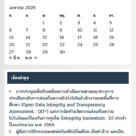
เมษายน 2026
จ.
อ.
พ.
พฤ.
ศ.
ส.
อา.
1
2
3
4
5
6
7
8
9
10
11
12
13
14
15
16
17
18
19
20
21
22
23
24
25
26
27
28
29
30
« มี.ค.
พ.ค. »
เรื่องล่าสุด
การประชุมเพื่อขับเคลื่อนการดำเนินงานตามแนวทางการ
ประเมินระดับการส่งเสริมความโปร่งใสในสำนักงานเขตพื้นที่การ
ศึกษา (Open Data Integrity and Transparency
Assessment : OIT+) และการจัดทำนวัตกรรมส่งเสริมความ
โปร่งใสและป้องกันการทุจริต (Integrity Innovation : II) ประจำ
ปีงบประมาณ พ.ศ. 2569
คู่มือการใช้ระบบแพลตฟอร์มสลิปเงินเดือน เงินค่าจ้าง และเงิน