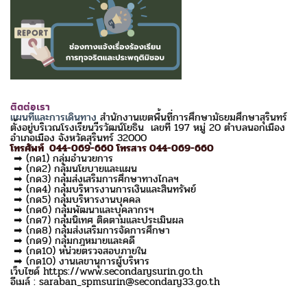
ติดต่อเรา
แผนที่และการเดินทาง
สำนักงานเขตพื้นที่การศึกษามัธยมศึกษาสุรินทร์
ตั้งอยู่บริเวณโรงเรียนวีรวัฒน์โยธิน เลขที่ 197 หมู่ 20 ตำบลนอกเมือง
อำเภอเมือง จังหวัดสุรินทร์ 32000
โทรศัพท์ 044-069-660 โทรสาร 044-069-660
➡ (กด1) กลุ่มอำนวยการ
➡ (กด2) กลุ่มนโยบายและแผน
➡ (กด3) กลุ่มส่งเสริมการศึกษาทางไกลฯ
➡ (กด4) กลุ่มบริหารงานการเงินและสินทรัพย์
➡ (กด5) กลุ่มบริหารงานบุคคล
➡ (กด6) กลุ่มพัฒนาและบุคลากรฯ
➡ (กด7) กลุ่มนิเทศ ติดตามและประเมินผล
➡ (กด8) กลุ่มส่งเสริมการจัดการศึกษา
➡ (กด9) กลุ่มกฎหมายและคดี
➡ (กด10) หน่วยตรวจสอบภายใน
➡ (กด10) งานเลขานุการผู้บริหาร
เว็บไซด์ https://www.secondarysurin.go.th
อีเมล์ : saraban_spmsurin@secondary33.go.th