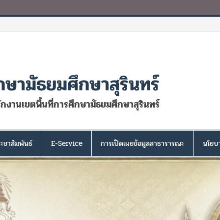
กษามัธยมศึกษาสุรินทร์
นักงานเขตพื้นที่การศึกษามัธยมศึกษาสุรินทร์
ะชาสัมพันธ์
E-Service
การเปิดเผยข้อมูลสาธารารณะ
นโยบา