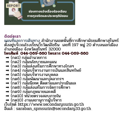
ติดต่อเรา
แผนที่และการเดินทาง
สำนักงานเขตพื้นที่การศึกษามัธยมศึกษาสุรินทร์
ตั้งอยู่บริเวณโรงเรียนวีรวัฒน์โยธิน เลขที่ 197 หมู่ 20 ตำบลนอกเมือง
อำเภอเมือง จังหวัดสุรินทร์ 32000
โทรศัพท์ 044-069-660 โทรสาร 044-069-660
➡ (กด1) กลุ่มอำนวยการ
➡ (กด2) กลุ่มนโยบายและแผน
➡ (กด3) กลุ่มส่งเสริมการศึกษาทางไกลฯ
➡ (กด4) กลุ่มบริหารงานการเงินและสินทรัพย์
➡ (กด5) กลุ่มบริหารงานบุคคล
➡ (กด6) กลุ่มพัฒนาและบุคลากรฯ
➡ (กด7) กลุ่มนิเทศ ติดตามและประเมินผล
➡ (กด8) กลุ่มส่งเสริมการจัดการศึกษา
➡ (กด9) กลุ่มกฎหมายและคดี
➡ (กด10) หน่วยตรวจสอบภายใน
➡ (กด10) งานเลขานุการผู้บริหาร
เว็บไซด์ https://www.secondarysurin.go.th
อีเมล์ : saraban_spmsurin@secondary33.go.th