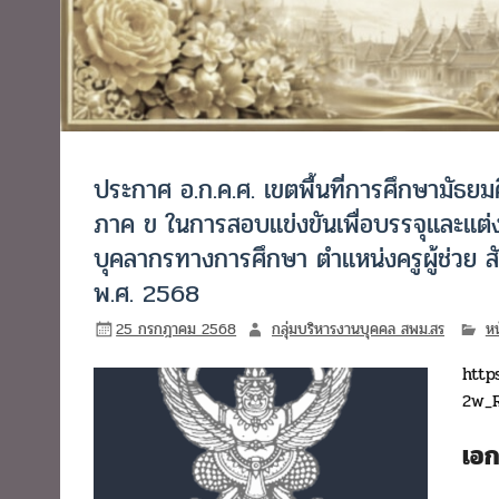
ประกาศ อ.ก.ค.ศ. เขตพื้นที่การศึกษามัธยมศึ
ภาค ข ในการสอบแข่งขันเพื่อบรรจุและแต่ง
บุคลากรทางการศึกษา ตำแหน่งครูผู้ช่วย 
พ.ศ. 2568
25 กรกฎาคม 2568
กลุ่มบริหารงานบุคคล สพม.สร
หน
http
2w_R
เอ