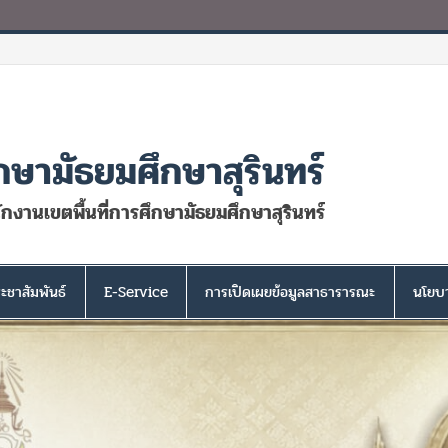
กษามัธยมศึกษาสุรินทร์
นักงานเขตพื้นที่การศึกษามัธยมศึกษาสุรินทร์
ะชาสัมพันธ์
E-Service
การเปิดเผยข้อมูลสาธารารณะ
นโยบา