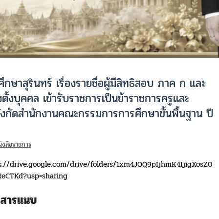
กษาสุรินทร์ เรื่องรายชื่อผู้มีสิทธิสอบ ภาค ก และ
ตั้งบุคคล เข้ารับราชการเป็นข้าราชการครูและ
สังกัดสำนักงานคณะกรรมการการศึกษาขั้นพื้นฐาน ปี
ังสือราชการ
s://drive.google.com/drive/folders/1xm4JOQ9pIjhmK4IjigXosZ0
eCTKd?usp=sharing
กสารแนบ