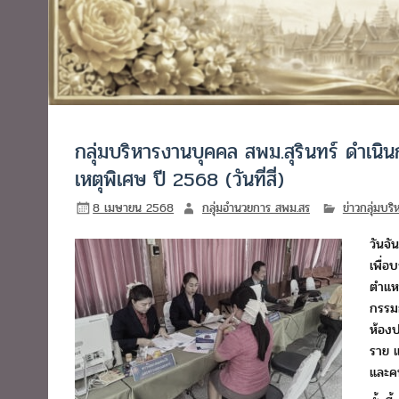
กลุ่มบริหารงานบุคคล สพม.สุรินทร์ ดำเนินก
เหตุพิเศษ ปี 2568 (วันที่สี่)
8 เมษายน 2568
กลุ่มอำนวยการ สพม.สร
ข่าวกลุ่มบร
วันจั
เพื่อ
ตำแหน
กรรมก
ห้องป
ราย แ
และค