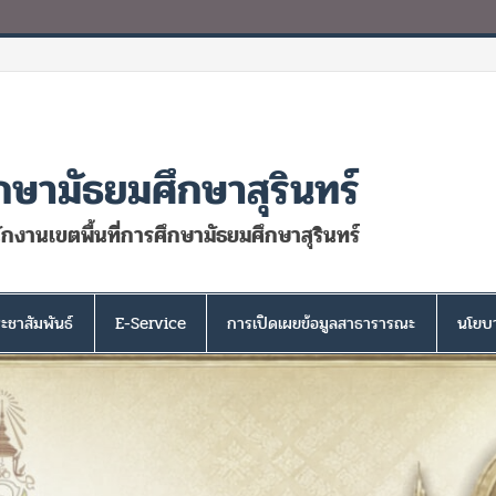
กษามัธยมศึกษาสุรินทร์
นักงานเขตพื้นที่การศึกษามัธยมศึกษาสุรินทร์
ะชาสัมพันธ์
E-Service
การเปิดเผยข้อมูลสาธารารณะ
นโยบา