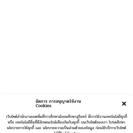
จัดการ การอนุญาตใช้งาน
Cookies
เว็บไซต์สำนักงานเขตพื้นที่การศึกษามัธยมศึกษาสุรินทร์ มีการใช้งานเทคโนโลยีคุกกี้
หรือ เทคโนโลยีอื่นที่มีลักษณะใกล้เคียงกันกับคุกกี้ บนเว็บไซต์ของเรา โปรดศึกษา
นโยบายการใช้คุกกี้ และ นโยบายความเป็นส่วนตัวของข้อมูล ก่อนใช้บริการเว็บไซต์