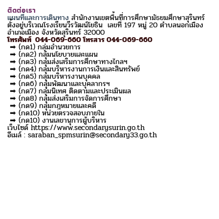
ติดต่อเรา
แผนที่และการเดินทาง
สำนักงานเขตพื้นที่การศึกษามัธยมศึกษาสุรินทร์
ตั้งอยู่บริเวณโรงเรียนวีรวัฒน์โยธิน เลขที่ 197 หมู่ 20 ตำบลนอกเมือง
อำเภอเมือง จังหวัดสุรินทร์ 32000
โทรศัพท์ 044-069-660 โทรสาร 044-069-660
➡ (กด1) กลุ่มอำนวยการ
➡ (กด2) กลุ่มนโยบายและแผน
➡ (กด3) กลุ่มส่งเสริมการศึกษาทางไกลฯ
➡ (กด4) กลุ่มบริหารงานการเงินและสินทรัพย์
➡ (กด5) กลุ่มบริหารงานบุคคล
➡ (กด6) กลุ่มพัฒนาและบุคลากรฯ
➡ (กด7) กลุ่มนิเทศ ติดตามและประเมินผล
➡ (กด8) กลุ่มส่งเสริมการจัดการศึกษา
➡ (กด9) กลุ่มกฎหมายและคดี
➡ (กด10) หน่วยตรวจสอบภายใน
➡ (กด10) งานเลขานุการผู้บริหาร
เว็บไซด์ https://www.secondarysurin.go.th
อีเมล์ : saraban_spmsurin@secondary33.go.th