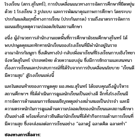
โรงเรียน (สกร.สุรินทร์),
การขับเคลื่อนแนวทางการจัดการศึกษาที่ยืดหยุ่น
ด้วย 1 โรงเรียน 3 รูปแบบ และการพัฒนาคุณภาพการศึกษา
โดยระบบ
ประกันผลสัมฤทธิ์ทางการเรียน (ประกันเกรด) รวมถึงมาตรการจัดการ
แผนเผชิญเหตุความปลอดภัยในสถานศึกษา
อนึ่ง ผู้อำนวยการสำนักงานเขตพื้นที่การศึกษามัธยมศึกษาสุรินทร์ ได้
พบปะพูดคุยและทักทายนักเรียนของโรงเรียนที่มีพำนักอยู่ในราช
อาณาจักรกัมพูชา ซึ่งเดินทางไป-กลับเพื่อมาเรียนที่โรงเรียนกาบเชิงวิทยา
จังหวัดสุรินทร์ ประเทศไทย ด้วยความอบอุ่น ซึ่งมีการซักถามและสนทนา
เรื่องการเรียนและประสบการณ์ที่ได้รับจากการขับเคลื่อนนโยบาย “เรียนดี
มีความสุข” สู่โรงเรียนแห่งนี้
และในตอนท้ายของการพูดคุย ผอ.สพม.สุรินทร์ ได้ขอบคุณถึงผู้บริหาร
สถานศึกษาฯ ที่ได้ดำเนินการดูแลนักเรียนเป็นอย่างดี อีกทั้งโรงเรียนมี
การจัดการด้านแผนการซ้อมเผชิญเหตุอย่างสม่ำเสมอเป็นประจำ และมี
ความตระหนักในการดูแลด้านความปลอดภัยของนักเรียนและสถานศึกษา
เป็นอย่างดี พร้อมทั้งกล่าวยินดีแก่นักเรียนที่ได้ทำกิจกรรมด้านการเรียนที่
มีความสุข ซึ่งจะส่งผลต่อการเรียนอย่าง “ฉลาดรู้ ฉลาดคิด ฉลาดทำ”
ช่องทางการสื่อสาร: