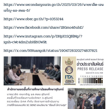
https://www.secondarysurin.go.th/2025/03/26/นายชวลิต-เจน
เจริญ-ผอ-สพม-6/
https://www.obec.go.th/?p=1053244
https://www.facebook.com/share/1BGmo46uhE/
https://www.instagram.com/p/DHpX1SQBlMg/?
igsh=cWc4dmZubHl6OWRt
https://x.com/NNuanyok/status/1904728320274837821