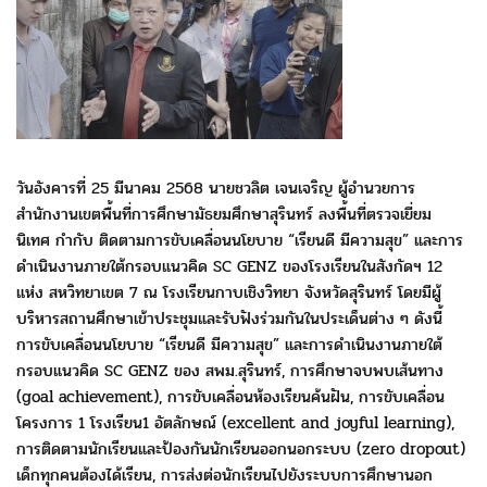
วันอังคารที่ 25 มีนาคม 2568 นายชวลิต เจนเจริญ ผู้อำนวยการ
สำนักงานเขตพื้นที่การศึกษามัธยมศึกษาสุรินทร์
ลงพื้นที่ตรวจเยี่ยม
นิเทศ
กำกับ ติดตามการขับเคลื่อนนโยบาย “เรียนดี มีความสุข” และการ
ดำเนินงาน
ภายใต้กรอบแนวคิด SC GENZ ของโรงเรียนในสังกัดฯ 12
แห่ง สหวิทยาเขต 7
ณ โรงเรียนกาบเชิงวิทยา จังหวัดสุรินทร์ โดยมีผู้
บริหารสถานศึกษา
เข้าประชุมและรับฟังร่วมกันในประเด็นต่าง ๆ ดังนี้
การขับเคลื่อนนโยบาย
“เรียนดี มีความสุข” และการดำเนินงานภายใต้
กรอบแนวคิด SC GENZ
ของ สพม.สุรินทร์, การศึกษาจบพบเส้นทาง
(goal achievement), การขับเคลื่อน
ห้องเรียนค้นฝัน, การขับเคลื่อน
โครงการ 1 โรงเรียน1 อัตลักษณ์ (excellent
and joyful learning),
การติดตามนักเรียนและป้องกันนักเรียนออกนอกระบบ
(zero dropout)
เด็กทุกคนต้องได้เรียน, การส่งต่อนักเรียนไปยังระบบการศึกษา
นอก