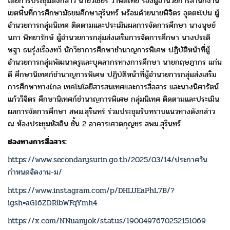
โดยการประชุมดังกล่าว นายวิเชียร วาพัดไทย รองผู้อำนวยการสำนักงาน
เขต
พื้นที่การศึกษามัธยมศึกษาสุรินทร์ พร้อมด้วยนายพิจิตร อุตตะโปน ผู้
อำนวยการ
กลุ่มนิเทศ
ติดตามและประเมินผลการจัดการศึกษา นางนุษย์
นภา พิทยารักษ์
ผู้อำนวยการกลุ่มส่งเสริมการจัดการศึกษา นางประดิ
ษฐา ธนรุ่งเรืองทวี
นักวิชาการศึกษาชำนาญการพิเศษ ปฏิบัติหน้าที่ผู้
อำนวยการ
กลุ่มพัฒนาครูและบุคลากรทางการศึกษา
นายกฤษฎากร แก่น
ดี
ศึกษานิเทศก์ชำนาญการพิเศษ ปฏิบัติหน้าที่ผู้อำนวยการกลุ่มส่งเสริม
การศึกษาทางไกล เทคโนโลยีสารสนเทศและการสื่อสาร
และนางนิศารัตน์
แก้ววิจิตร
ศึกษานิเทศก์ชำนาญการพิเศษ กลุ่มนิเทศ ติดตามและประเมิน
ผลการจัดการ
ศึกษา สพม.สุรินทร์ ร่วมประชุมรับทราบแนวทางดังกล่าว
ณ ห้องประชุมหัสดิน
ชั้น 2 อาคารเศวตกุญชร สพม.สุรินทร์
ช่องทางการสื่อสาร:
https://www.secondarysurin.go.th/2025/03/14/ประกาศวัน
กำหนดจัดงาน-ม/
https://www.instagram.com/p/DHLUEaPhL7B/?
igsh=aG16ZDRlbWFqYmh4
https://x.com/NNuanyok/status/1900497670252151069