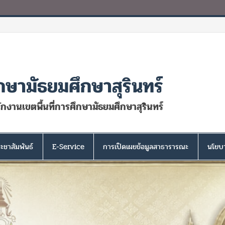
กษามัธยมศึกษาสุรินทร์
นักงานเขตพื้นที่การศึกษามัธยมศึกษาสุรินทร์
ะชาสัมพันธ์
E-Service
การเปิดเผยข้อมูลสาธารารณะ
นโยบา