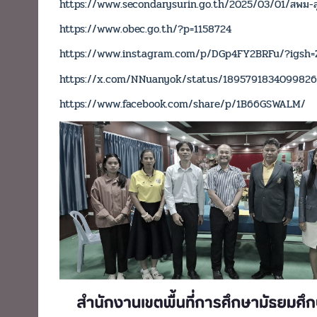
https://www.secondarysurin.go.th/2025/03/01/สพม-สุร
https://www.obec.go.th/?p=1158724
https://www.instagram.com/p/DGp4FY2BRFu/?igsh
https://x.com/NNuanyok/status/189579183409982
https://www.facebook.com/share/p/1B66GSWALM/