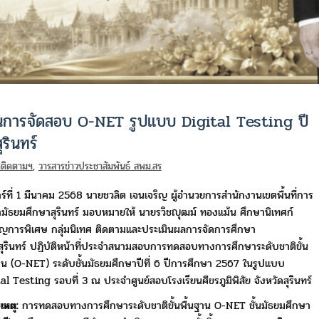
นินการจัดสอบ O-NET รูปแบบ Digital Testing ปี
รินทร์
ทศติดตามฯ
,
วารสารข่าวประชาสัมพันธ์ สพม.สร
าร์ที่ 1 มีนาคม 2568 นายชวลิต เจนเจริญ
ผู้อำนวยการสำนักงานเขตพื้นที่การ
มัธยมศึกษาสุรินทร์
มอบหมายให้ นายรวิชญุฒม์ ทองแม้น ศึกษานิเทศก์
ญการพิเศษ
กลุ่มนิเทศ ติดตามและประเมินผลการจัดการศึกษา
ุรินทร์
ปฏิบัติหน้าที่ประจำสนามสอบการทดสอบทางการศึกษาระดับชาติ
ขั้น
าน (O-NET) ระดับชั้นมัธยมศึกษาปีที่ 6 ปีการศึกษา 2567
ในรูปแบบ
tal Testing รอบที่ 3 ณ
ประจำศูนย์สอบ
โรงเรียนศีขรภูมิพิสัย จังหวัดสุรินทร์
หตุ:
การทดสอบทางการศึกษาระดับชาติขั้นพื้นฐาน O-NET
ชั้นมัธยมศึกษา