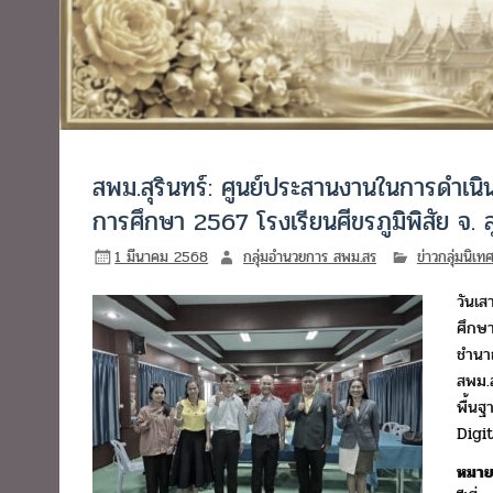
สพม.สุรินทร์: ศูนย์ประสานงานในการดำเ
การศึกษา 2567 โรงเรียนศีขรภูมิพิสัย จ. สุ
1 มีนาคม 2568
กลุ่มอำนวยการ สพม.สร
ข่าวกลุ่มนิเ
วันเส
ศึกษา
ชำนา
สพม.ส
พื้นฐ
Digi
หมายเ