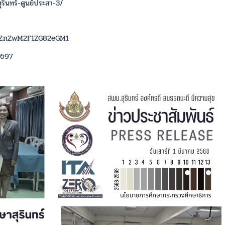
ินทร์-ศูนย์ประสา-3/
=ZnZwM2F1ZG82eGM1
6697