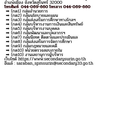
อำเภอเมือง จังหวัดสุรินทร์ 32000
โทรศัพท์ 044-069-660 โทรสาร 044-069-660
➡ (กด1) กลุ่มอำนวยการ
➡ (กด2) กลุ่มนโยบายและแผน
➡ (กด3) กลุ่มส่งเสริมการศึกษาทางไกลฯ
➡ (กด4) กลุ่มบริหารงานการเงินและสินทรัพย์
➡ (กด5) กลุ่มบริหารงานบุคคล
➡ (กด6) กลุ่มพัฒนาและบุคลากรฯ
➡ (กด7) กลุ่มนิเทศ ติดตามและประเมินผล
➡ (กด8) กลุ่มส่งเสริมการจัดการศึกษา
➡ (กด9) กลุ่มกฎหมายและคดี
➡ (กด10) หน่วยตรวจสอบภายใน
➡ (กด10) งานเลขานุการผู้บริหาร
เว็บไซด์ https://www.secondarysurin.go.th
อีเมล์ : saraban_spmsurin@secondary33.go.th