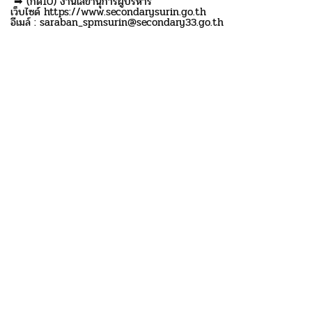
➡ (กด10) งานเลขานุการผู้บริหาร
เว็บไซด์ https://www.secondarysurin.go.th
อีเมล์ : saraban_spmsurin@secondary33.go.th