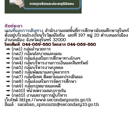
ติดต่อเรา
แผนที่และการเดินทาง
สำนักงานเขตพื้นที่การศึกษามัธยมศึกษาสุรินทร์
ตั้งอยู่บริเวณโรงเรียนวีรวัฒน์โยธิน เลขที่ 197 หมู่ 20 ตำบลนอกเมือง
อำเภอเมือง จังหวัดสุรินทร์ 32000
โทรศัพท์ 044-069-660 โทรสาร 044-069-660
➡ (กด1) กลุ่มอำนวยการ
➡ (กด2) กลุ่มนโยบายและแผน
➡ (กด3) กลุ่มส่งเสริมการศึกษาทางไกลฯ
➡ (กด4) กลุ่มบริหารงานการเงินและสินทรัพย์
➡ (กด5) กลุ่มบริหารงานบุคคล
➡ (กด6) กลุ่มพัฒนาและบุคลากรฯ
➡ (กด7) กลุ่มนิเทศ ติดตามและประเมินผล
➡ (กด8) กลุ่มส่งเสริมการจัดการศึกษา
➡ (กด9) กลุ่มกฎหมายและคดี
➡ (กด10) หน่วยตรวจสอบภายใน
➡ (กด10) งานเลขานุการผู้บริหาร
เว็บไซด์ https://www.secondarysurin.go.th
อีเมล์ : saraban_spmsurin@secondary33.go.th