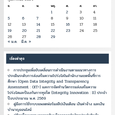
จ.
อ.
พ.
พฤ.
ศ.
ส.
อา.
1
2
3
4
5
6
7
8
9
10
11
12
13
14
15
16
17
18
19
20
21
22
23
24
25
26
27
28
29
« ม.ค.
มี.ค. »
เรื่องล่าสุด
การประชุมเพื่อขับเคลื่อนการดำเนินงานตามแนวทางการ
ประเมินระดับการส่งเสริมความโปร่งใสในสำนักงานเขตพื้นที่การ
ศึกษา (Open Data Integrity and Transparency
Assessment : OIT+) และการจัดทำนวัตกรรมส่งเสริมความ
โปร่งใสและป้องกันการทุจริต (Integrity Innovation : II) ประจำ
ปีงบประมาณ พ.ศ. 2569
คู่มือการใช้ระบบแพลตฟอร์มสลิปเงินเดือน เงินค่าจ้าง และเงิน
บำนาญออนไลน์