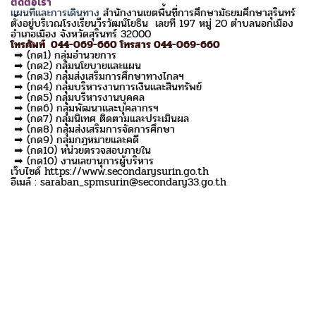
ติดต่อเรา
แผนที่และการเดินทาง
สำนักงานเขตพื้นที่การศึกษามัธยมศึกษาสุรินทร์
ตั้งอยู่บริเวณโรงเรียนวีรวัฒน์โยธิน เลขที่ 197 หมู่ 20 ตำบลนอกเมือง
อำเภอเมือง จังหวัดสุรินทร์ 32000
โทรศัพท์ 044-069-660 โทรสาร 044-069-660
➡ (กด1) กลุ่มอำนวยการ
➡ (กด2) กลุ่มนโยบายและแผน
➡ (กด3) กลุ่มส่งเสริมการศึกษาทางไกลฯ
➡ (กด4) กลุ่มบริหารงานการเงินและสินทรัพย์
➡ (กด5) กลุ่มบริหารงานบุคคล
➡ (กด6) กลุ่มพัฒนาและบุคลากรฯ
➡ (กด7) กลุ่มนิเทศ ติดตามและประเมินผล
➡ (กด8) กลุ่มส่งเสริมการจัดการศึกษา
➡ (กด9) กลุ่มกฎหมายและคดี
➡ (กด10) หน่วยตรวจสอบภายใน
➡ (กด10) งานเลขานุการผู้บริหาร
เว็บไซด์ https://www.secondarysurin.go.th
อีเมล์ : saraban_spmsurin@secondary33.go.th