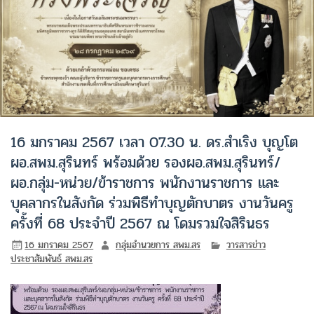
16 มกราคม 2567 เวลา 07.30 น. ดร.สำเริง บุญโต
ผอ.สพม.สุรินทร์ พร้อมด้วย รองผอ.สพม.สุรินทร์/
ผอ.กลุ่ม-หน่วย/ข้าราชการ พนักงานราชการ และ
บุคลากรในสังกัด ร่วมพิธีทำบุญตักบาตร งานวันครู
ครั้งที่ 68 ประจำปี 2567 ณ โดมรวมใจสิรินธร
16 มกราคม 2567
กลุ่มอำนวยการ สพม.สร
วารสารข่าว
ประชาสัมพันธ์ สพม.สร