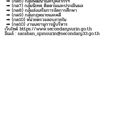
➡ (กด6) กลุ่มพัฒนาและบุคลากรฯ
➡ (กด7) กลุ่มนิเทศ ติดตามและประเมินผล
➡ (กด8) กลุ่มส่งเสริมการจัดการศึกษา
➡ (กด9) กลุ่มกฎหมายและคดี
➡ (กด10) หน่วยตรวจสอบภายใน
➡ (กด10) งานเลขานุการผู้บริหาร
เว็บไซด์ https://www.secondarysurin.go.th
อีเมล์ : saraban_spmsurin@secondary33.go.th