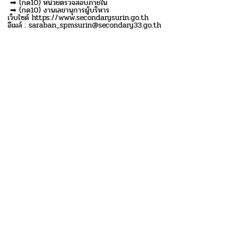
➡ (กด10) หน่วยตรวจสอบภายใน
➡ (กด10) งานเลขานุการผู้บริหาร
เว็บไซด์ https://www.secondarysurin.go.th
อีเมล์ : saraban_spmsurin@secondary33.go.th