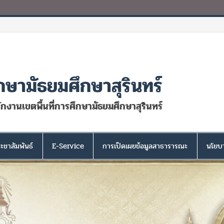
กษามัธยมศึกษาสุรินทร์
นักงานเขตพื้นที่การศึกษามัธยมศึกษาสุรินทร์
ะชาสัมพันธ์
E-Service
การเปิดเผยข้อมูลสาธารารณะ
นโยบา