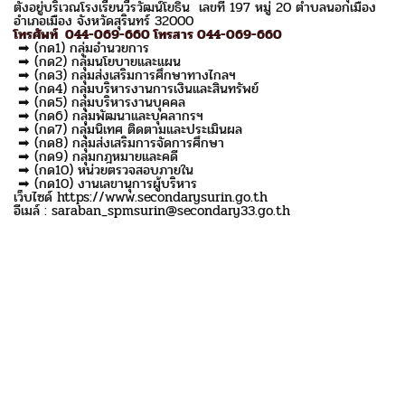
ตั้งอยู่บริเวณโรงเรียนวีรวัฒน์โยธิน เลขที่ 197 หมู่ 20 ตำบลนอกเมือง
อำเภอเมือง จังหวัดสุรินทร์ 32000
โทรศัพท์ 044-069-660 โทรสาร 044-069-660
➡ (กด1) กลุ่มอำนวยการ
➡ (กด2) กลุ่มนโยบายและแผน
➡ (กด3) กลุ่มส่งเสริมการศึกษาทางไกลฯ
➡ (กด4) กลุ่มบริหารงานการเงินและสินทรัพย์
➡ (กด5) กลุ่มบริหารงานบุคคล
➡ (กด6) กลุ่มพัฒนาและบุคลากรฯ
➡ (กด7) กลุ่มนิเทศ ติดตามและประเมินผล
➡ (กด8) กลุ่มส่งเสริมการจัดการศึกษา
➡ (กด9) กลุ่มกฎหมายและคดี
➡ (กด10) หน่วยตรวจสอบภายใน
➡ (กด10) งานเลขานุการผู้บริหาร
เว็บไซด์ https://www.secondarysurin.go.th
อีเมล์ : saraban_spmsurin@secondary33.go.th