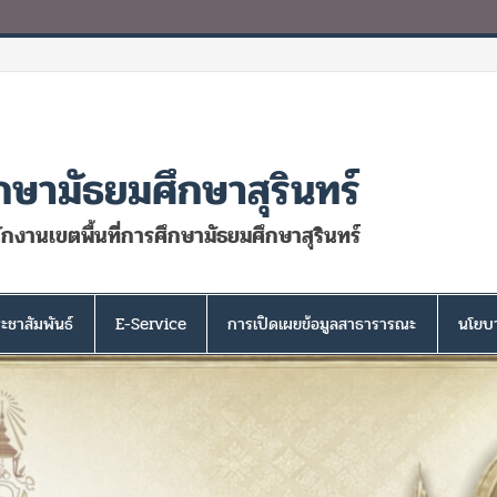
กษามัธยมศึกษาสุรินทร์
นักงานเขตพื้นที่การศึกษามัธยมศึกษาสุรินทร์
ะชาสัมพันธ์
E-Service
การเปิดเผยข้อมูลสาธารารณะ
นโยบา