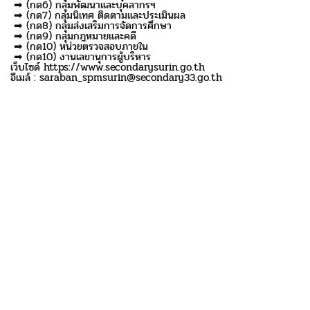
➡ (กด6) กลุ่มพัฒนาและบุคลากรฯ
➡ (กด7) กลุ่มนิเทศ ติดตามและประเมินผล
➡ (กด8) กลุ่มส่งเสริมการจัดการศึกษา
➡ (กด9) กลุ่มกฎหมายและคดี
➡ (กด10) หน่วยตรวจสอบภายใน
➡ (กด10) งานเลขานุการผู้บริหาร
เว็บไซด์ https://www.secondarysurin.go.th
อีเมล์ : saraban_spmsurin@secondary33.go.th