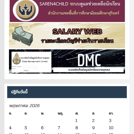
ปฏิทินวันนี้
พฤษภาคม 2026
จ.
อ.
พ.
พฤ.
ศ.
ส.
อา.
1
2
3
4
5
6
7
8
9
10