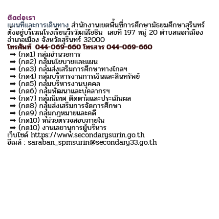
ติดต่อเรา
แผนที่และการเดินทาง
สำนักงานเขตพื้นที่การศึกษามัธยมศึกษาสุรินทร์
ตั้งอยู่บริเวณโรงเรียนวีรวัฒน์โยธิน เลขที่ 197 หมู่ 20 ตำบลนอกเมือง
อำเภอเมือง จังหวัดสุรินทร์ 32000
โทรศัพท์ 044-069-660 โทรสาร 044-069-660
➡ (กด1) กลุ่มอำนวยการ
➡ (กด2) กลุ่มนโยบายและแผน
➡ (กด3) กลุ่มส่งเสริมการศึกษาทางไกลฯ
➡ (กด4) กลุ่มบริหารงานการเงินและสินทรัพย์
➡ (กด5) กลุ่มบริหารงานบุคคล
➡ (กด6) กลุ่มพัฒนาและบุคลากรฯ
➡ (กด7) กลุ่มนิเทศ ติดตามและประเมินผล
➡ (กด8) กลุ่มส่งเสริมการจัดการศึกษา
➡ (กด9) กลุ่มกฎหมายและคดี
➡ (กด10) หน่วยตรวจสอบภายใน
➡ (กด10) งานเลขานุการผู้บริหาร
เว็บไซด์ https://www.secondarysurin.go.th
อีเมล์ : saraban_spmsurin@secondary33.go.th