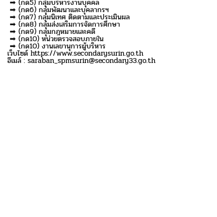
➡ (กด5) กลุ่มบริหารงานบุคคล
➡ (กด6) กลุ่มพัฒนาและบุคลากรฯ
➡ (กด7) กลุ่มนิเทศ ติดตามและประเมินผล
➡ (กด8) กลุ่มส่งเสริมการจัดการศึกษา
➡ (กด9) กลุ่มกฎหมายและคดี
➡ (กด10) หน่วยตรวจสอบภายใน
➡ (กด10) งานเลขานุการผู้บริหาร
เว็บไซด์ https://www.secondarysurin.go.th
อีเมล์ : saraban_spmsurin@secondary33.go.th