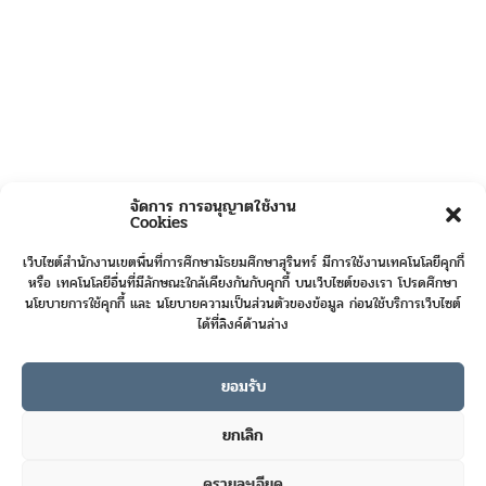
จัดการ การอนุญาตใช้งาน
Cookies
เว็บไซต์สำนักงานเขตพื้นที่การศึกษามัธยมศึกษาสุรินทร์ มีการใช้งานเทคโนโลยีคุกกี้
หรือ เทคโนโลยีอื่นที่มีลักษณะใกล้เคียงกันกับคุกกี้ บนเว็บไซต์ของเรา โปรดศึกษา
นโยบายการใช้คุกกี้ และ นโยบายความเป็นส่วนตัวของข้อมูล ก่อนใช้บริการเว็บไซต์
ได้ที่ลิงค์ด้านล่าง
ยอมรับ
Online User :
13
ยกเลิก
Today's Visits :
8
ดูรายละเอียด