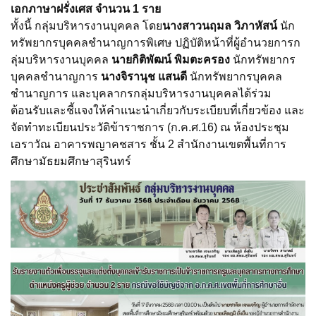
เอกภาษาฝรั่งเศส จำนวน 1 ราย
ทั้งนี้ กลุ่มบริหารงานบุคคล
โดย
นางสาวนฤมล วิภาหัสน์
นัก
ทรัพยากรบุคคลชำนาญการพิเศษ ปฏิบัติหน้าที่ผู้อำนวยการก
ลุ่มบริหารงานบุคคล
นายกิติพัฒน์ พิมตะครอง
นักทรัพยากร
บุคคลชำนาญการ
นางจิรานุช แสนดี
นักทรัพยากรบุคคล
ชำนาญการ และบุคลากรกลุ่มบริหารงานบุคคลได้ร่วม
ต้อนรับและชี้แจงให้คำแนะนำเกี่ยวกับระเบียบที่เกี่ยวข้อง
และ
จัดทำทะเบียนประวัติข้าราชการ (ก.ค.ศ.16)
ณ
ห้องประชุม
เอราวัณ
อาคารพญาคชสาร
ชั้น
2
สำนักงานเขตพื้นที่การ
ศึกษามัธยมศึกษาสุรินทร์