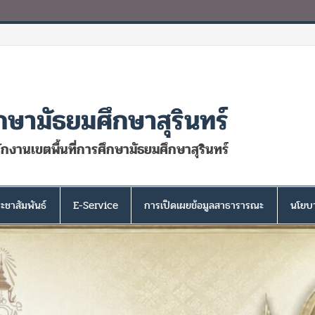
กษามัธยมศึกษาสุรินทร์
นักงานเขตพื้นที่การศึกษามัธยมศึกษาสุรินทร์
ะชาสัมพันธ์
E-Service
การเปิดเผยข้อมูลสาธารารณะ
นโยบา