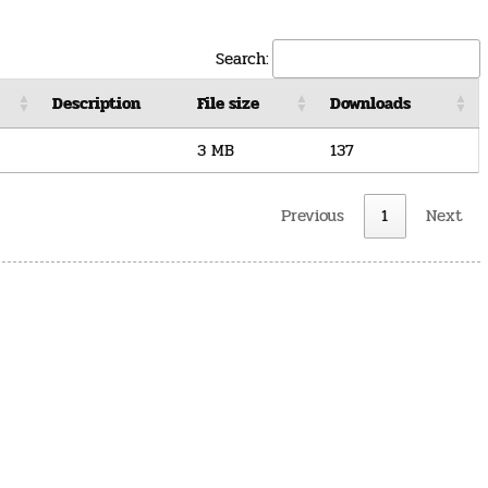
Search:
Description
File size
Downloads
3 MB
137
Previous
1
Next