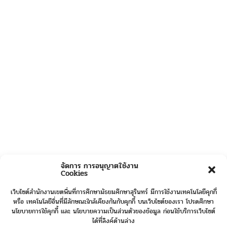
จัดการ การอนุญาตใช้งาน
Cookies
เว็บไซต์สำนักงานเขตพื้นที่การศึกษามัธยมศึกษาสุรินทร์ มีการใช้งานเทคโนโลยีคุกกี้
หรือ เทคโนโลยีอื่นที่มีลักษณะใกล้เคียงกันกับคุกกี้ บนเว็บไซต์ของเรา โปรดศึกษา
นโยบายการใช้คุกกี้ และ นโยบายความเป็นส่วนตัวของข้อมูล ก่อนใช้บริการเว็บไซต์
ได้ที่ลิงค์ด้านล่าง