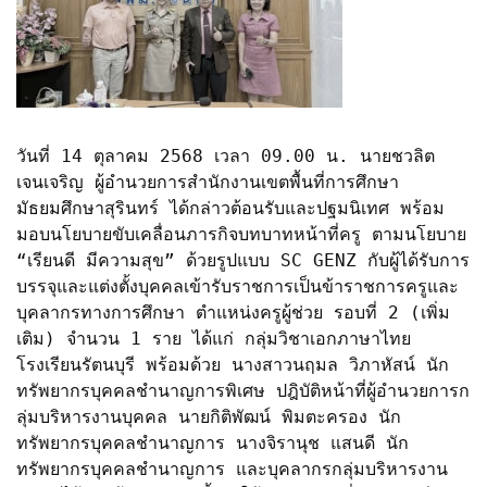
วันที่ 14 ตุลาคม 2568 เวลา 09.00 น.
นายชวลิต
เจนเจริญ
ผู้อำนวยการสำนักงานเขตพื้นที่การศึกษา
มัธยมศึกษาสุรินทร์
ได้กล่าวต้อนรับและปฐมนิเทศ พร้อม
มอบนโยบายขับเคลื่อนภารกิจ
บทบาทหน้าที่ครู ตามนโยบาย
“
เรียนดี มีความสุข
” ด้วยรูปแบบ
SC GENZ
กับผู้ได้รับการ
บรรจุและแต่งตั้งบุคคลเข้ารับราชการ
เป็นข้าราชการครูและ
บุคลากรทางการศึกษา
ตำแหน่งครูผู้ช่วย
รอบที่ 2 (เพิ่ม
เติม)
จำนวน 1 ราย ได้แก่
กลุ่มวิชาเอกภาษาไทย
โรงเรียนรัตนบุรี
พร้อมด้วย
นางสาวนฤมล วิภาหัสน์
นัก
ทรัพยากรบุคคลชำนาญการพิเศษ
ปฎิบัติหน้าที่ผู้อำนวยการก
ลุ่มบริหารงานบุคคล
นายกิติพัฒน์ พิมตะครอง
นัก
ทรัพยากรบุคคลชำนาญการ
นางจิรานุช แสนดี
นัก
ทรัพยากรบุคคล
ชำนาญการ และบุคลากรกลุ่มบริหารงาน