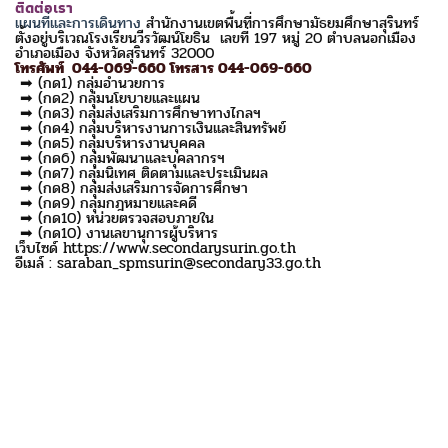
ติดต่อเรา
แผนที่และการเดินทาง
สำนักงานเขตพื้นที่การศึกษามัธยมศึกษาสุรินทร์
ตั้งอยู่บริเวณโรงเรียนวีรวัฒน์โยธิน เลขที่ 197 หมู่ 20 ตำบลนอกเมือง
อำเภอเมือง จังหวัดสุรินทร์ 32000
โทรศัพท์ 044-069-660 โทรสาร 044-069-660
➡ (กด1) กลุ่มอำนวยการ
➡ (กด2) กลุ่มนโยบายและแผน
➡ (กด3) กลุ่มส่งเสริมการศึกษาทางไกลฯ
➡ (กด4) กลุ่มบริหารงานการเงินและสินทรัพย์
➡ (กด5) กลุ่มบริหารงานบุคคล
➡ (กด6) กลุ่มพัฒนาและบุคลากรฯ
➡ (กด7) กลุ่มนิเทศ ติดตามและประเมินผล
➡ (กด8) กลุ่มส่งเสริมการจัดการศึกษา
➡ (กด9) กลุ่มกฎหมายและคดี
➡ (กด10) หน่วยตรวจสอบภายใน
➡ (กด10) งานเลขานุการผู้บริหาร
เว็บไซด์ https://www.secondarysurin.go.th
อีเมล์ : saraban_spmsurin@secondary33.go.th