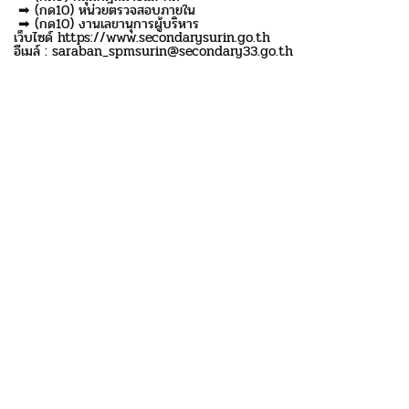
➡ (กด10) หน่วยตรวจสอบภายใน
➡ (กด10) งานเลขานุการผู้บริหาร
เว็บไซด์ https://www.secondarysurin.go.th
อีเมล์ : saraban_spmsurin@secondary33.go.th