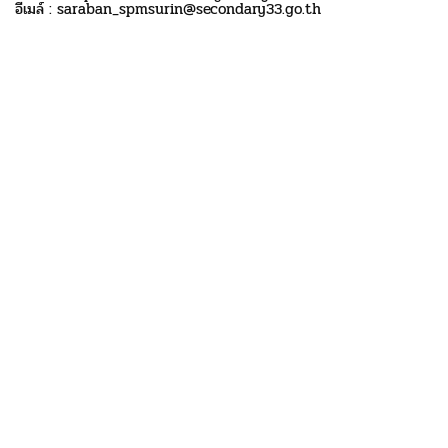
อีเมล์ : saraban_spmsurin@secondary33.go.th