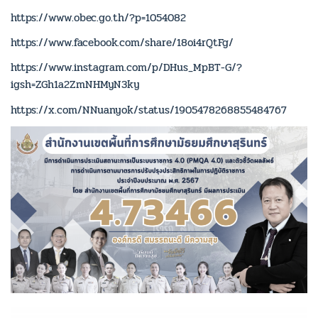
https://www.obec.go.th/?p=1054082
https://www.facebook.com/share/18oi4rQtFg/
https://www.instagram.com/p/DHus_MpBT-G/?
igsh=ZGh1a2ZmNHMyN3ky
https://x.com/NNuanyok/status/1905478268855484767