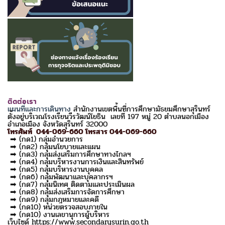
ติดต่อเรา
แผนที่และการเดินทาง
สำนักงานเขตพื้นที่การศึกษามัธยมศึกษาสุรินทร์
ตั้งอยู่บริเวณโรงเรียนวีรวัฒน์โยธิน เลขที่ 197 หมู่ 20 ตำบลนอกเมือง
อำเภอเมือง จังหวัดสุรินทร์ 32000
โทรศัพท์ 044-069-660 โทรสาร 044-069-660
➡ (กด1) กลุ่มอำนวยการ
➡ (กด2) กลุ่มนโยบายและแผน
➡ (กด3) กลุ่มส่งเสริมการศึกษาทางไกลฯ
➡ (กด4) กลุ่มบริหารงานการเงินและสินทรัพย์
➡ (กด5) กลุ่มบริหารงานบุคคล
➡ (กด6) กลุ่มพัฒนาและบุคลากรฯ
➡ (กด7) กลุ่มนิเทศ ติดตามและประเมินผล
➡ (กด8) กลุ่มส่งเสริมการจัดการศึกษา
➡ (กด9) กลุ่มกฎหมายและคดี
➡ (กด10) หน่วยตรวจสอบภายใน
➡ (กด10) งานเลขานุการผู้บริหาร
เว็บไซด์ https://www.secondarysurin.go.th