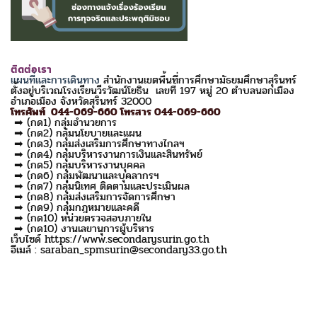
ติดต่อเรา
แผนที่และการเดินทาง
สำนักงานเขตพื้นที่การศึกษามัธยมศึกษาสุรินทร์
ตั้งอยู่บริเวณโรงเรียนวีรวัฒน์โยธิน เลขที่ 197 หมู่ 20 ตำบลนอกเมือง
อำเภอเมือง จังหวัดสุรินทร์ 32000
โทรศัพท์ 044-069-660 โทรสาร 044-069-660
➡ (กด1) กลุ่มอำนวยการ
➡ (กด2) กลุ่มนโยบายและแผน
➡ (กด3) กลุ่มส่งเสริมการศึกษาทางไกลฯ
➡ (กด4) กลุ่มบริหารงานการเงินและสินทรัพย์
➡ (กด5) กลุ่มบริหารงานบุคคล
➡ (กด6) กลุ่มพัฒนาและบุคลากรฯ
➡ (กด7) กลุ่มนิเทศ ติดตามและประเมินผล
➡ (กด8) กลุ่มส่งเสริมการจัดการศึกษา
➡ (กด9) กลุ่มกฎหมายและคดี
➡ (กด10) หน่วยตรวจสอบภายใน
➡ (กด10) งานเลขานุการผู้บริหาร
เว็บไซด์ https://www.secondarysurin.go.th
อีเมล์ : saraban_spmsurin@secondary33.go.th