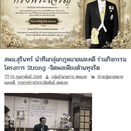
สพม.สุรินทร์ นำทีมกลุ่มกฎหมายและคดี ร่วมกิจกรรม
โครงการ Strong -จิตพอเพียงต้านทุจริต
19 กุมภาพันธ์ 2568
กลุ่มอำนวยการ สพม.สร
ข่าวกลุ่มกฎหมาย
และคดี
,
วารสารข่าวประชาสัมพันธ์ สพม.สร