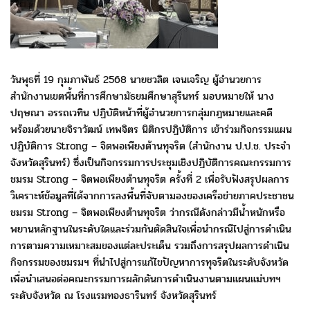
วันพุธที่ 19 กุมภาพันธ์ 2568 นายชวลิต เจนเจริญ
ผู้อำนวยการ
สำนักงานเขตพื้นที่การศึกษามัธยมศึกษาสุรินทร์
มอบหมายให้ นาง
ปฤษณา อรรถเวทิน ปฏิบัติหน้าที่ผู้อำนวยการ
กลุ่มกฎหมายและคดี
พร้อมด้วยนายจิราวัฒน์ เทพจิตร นิติกรปฏิบัติการ
เข้าร่วมกิจกรรมแผน
ปฏิบัติการ Strong – จิตพอเพียงต้านทุจริต
(สำนักงาน ป.ป.ช. ประจำ
จังหวัดสุรินทร์) ซึ่งเป็นกิจกรรมการประชุม
เชิงปฏิบัติการคณะกรรมการ
ชมรม Strong – จิตพอเพียงต้านทุจริต ครั้งที่ 2
เพื่อรับฟังสรุปผลการ
วิเคราะห์ข้อมูลที่ได้จากการลงพื้นที่
จับตามองของเครือข่ายภาคประชาชน
ชมรม Strong – จิตพอเพียง
ต้านทุจริต ว่ากรณีดังกล่าวมีน้ำหนักหรือ
พยานหลักฐานในระดับใด
และร่วมกันตัดสินใจเพื่อนำกรณีไปสู่การดำเนิน
การ
ตามความเหมาะสมของแต่ละประเด็น รวมถึงการสรุปผล
การดำเนิน
กิจกรรมของชมรมฯ ที่นำไปสู่การแก้ไขปัญหาการทุจริต
ในระดับจังหวัด
เพื่อนำเสนอต่อคณะกรรมการผลักดัน
การดำเนินงานตามแผนแม่บทฯ
ระดับจังหวัด
ณ โรงแรมทองธารินทร์ จังหวัดสุรินทร์