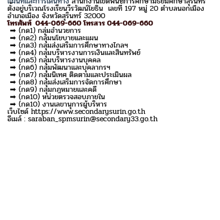
แผนที่และการเดินทาง
สำนักงานเขตพื้นที่การศึกษามัธยมศึกษาสุรินทร์
ตั้งอยู่บริเวณโรงเรียนวีรวัฒน์โยธิน เลขที่ 197 หมู่ 20 ตำบลนอกเมือง
อำเภอเมือง จังหวัดสุรินทร์ 32000
โทรศัพท์ 044-069-660 โทรสาร 044-069-660
➡ (กด1) กลุ่มอำนวยการ
➡ (กด2) กลุ่มนโยบายและแผน
➡ (กด3) กลุ่มส่งเสริมการศึกษาทางไกลฯ
➡ (กด4) กลุ่มบริหารงานการเงินและสินทรัพย์
➡ (กด5) กลุ่มบริหารงานบุคคล
➡ (กด6) กลุ่มพัฒนาและบุคลากรฯ
➡ (กด7) กลุ่มนิเทศ ติดตามและประเมินผล
➡ (กด8) กลุ่มส่งเสริมการจัดการศึกษา
➡ (กด9) กลุ่มกฎหมายและคดี
➡ (กด10) หน่วยตรวจสอบภายใน
➡ (กด10) งานเลขานุการผู้บริหาร
เว็บไซด์ https://www.secondarysurin.go.th
อีเมล์ : saraban_spmsurin@secondary33.go.th