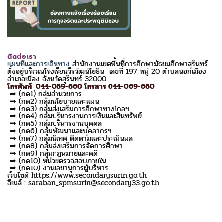
ติดต่อเรา
แผนที่และการเดินทาง
สำนักงานเขตพื้นที่การศึกษามัธยมศึกษาสุรินทร์
ตั้งอยู่บริเวณโรงเรียนวีรวัฒน์โยธิน เลขที่ 197 หมู่ 20 ตำบลนอกเมือง
อำเภอเมือง จังหวัดสุรินทร์ 32000
โทรศัพท์ 044-069-660 โทรสาร 044-069-660
➡ (กด1) กลุ่มอำนวยการ
➡ (กด2) กลุ่มนโยบายและแผน
➡ (กด3) กลุ่มส่งเสริมการศึกษาทางไกลฯ
➡ (กด4) กลุ่มบริหารงานการเงินและสินทรัพย์
➡ (กด5) กลุ่มบริหารงานบุคคล
➡ (กด6) กลุ่มพัฒนาและบุคลากรฯ
➡ (กด7) กลุ่มนิเทศ ติดตามและประเมินผล
➡ (กด8) กลุ่มส่งเสริมการจัดการศึกษา
➡ (กด9) กลุ่มกฎหมายและคดี
➡ (กด10) หน่วยตรวจสอบภายใน
➡ (กด10) งานเลขานุการผู้บริหาร
เว็บไซด์ https://www.secondarysurin.go.th
อีเมล์ : saraban_spmsurin@secondary33.go.th