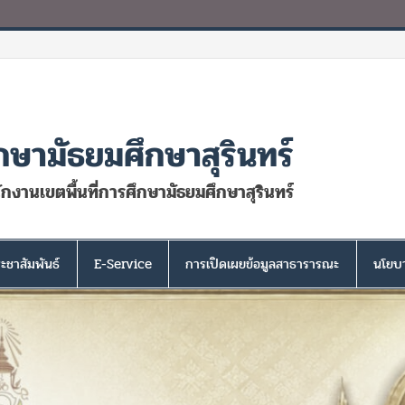
กษามัธยมศึกษาสุรินทร์
นักงานเขตพื้นที่การศึกษามัธยมศึกษาสุรินทร์
ะชาสัมพันธ์
E-Service
การเปิดเผยข้อมูลสาธารารณะ
นโยบา