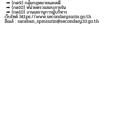
➡ (กด9) กลุ่มกฎหมายและคดี
➡ (กด10) หน่วยตรวจสอบภายใน
➡ (กด10) งานเลขานุการผู้บริหาร
เว็บไซด์ https://www.secondarysurin.go.th
อีเมล์ : saraban_spmsurin@secondary33.go.th