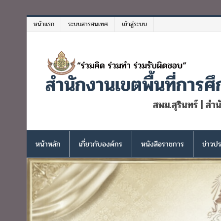
Skip
to
หน้าแรก
ระบบสารสนเทศ
เข้าสู่ระบบ
content
สำนักงานเขตพื้นที่การศึ
สพม.สุรินทร์ | สำ
หน้าหลัก
เกี่ยวกับองค์กร
หนังสือราชการ
ข่าวปร