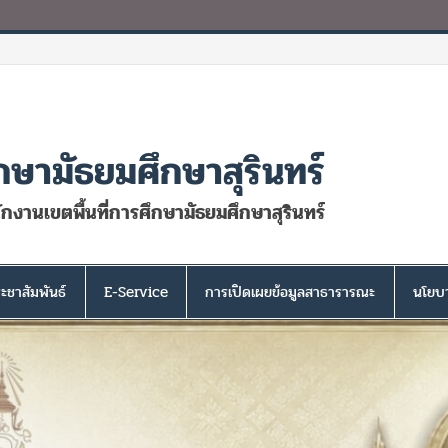
กษามัธยมศึกษาสุรินทร์
นักงานเขตพื้นที่การศึกษามัธยมศึกษาสุรินทร์
ะชาสัมพันธ์
E-Service
การเปิดเผยข้อมูลสาธารารณะ
นโยบา