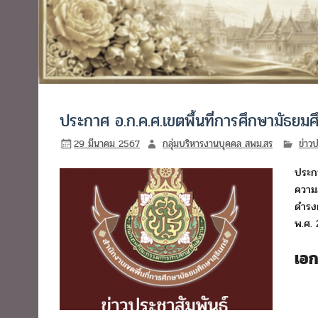
ประกาศ อ.ก.ค.ศ.เขตพื้นที่การศึกษามัธยมศึ
29 มีนาคม 2567
กลุ่มบริหารงานบุคคล สพม.สร
ข่าวป
ประกา
ความส
ดำรงต
พ.ศ.
เอ